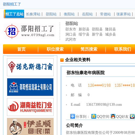
邵阳招工了
招工了总站
长株潭站
邵阳站
衡阳站
岳阳站
常德站
张家界站
邵阳站
邵东市
新邵县
邵阳县
隆回县
洞口县
绥宁县
新宁县
城步县
武冈市
首页
职位搜索
简历搜索
联系我们
企业相关资料
邵东怡康老年病医院
电 话
邮 编
0
E-mail
13617399198@139.com
分享到：
QQ空间
QQ好友
公司简介
邵东怡康医院有限责任公司于2000年08