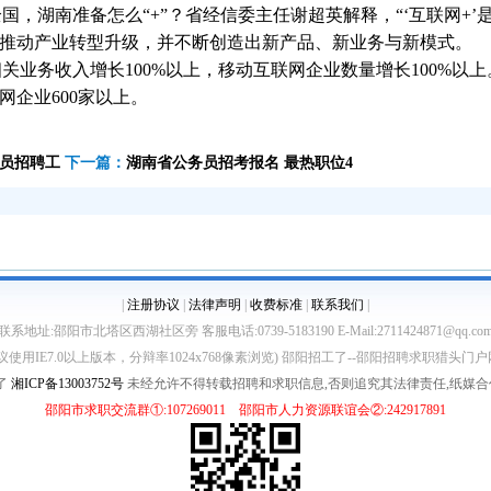
全国，湖南准备怎么“+”？省经信委主任谢超英解释，“‘互联网+
推动产业转型升级，并不断创造出新产品、新业务与新模式。
关业务收入增长100%以上，移动互联网企业数量增长100%以
网企业600家以上。
员招聘工
下一篇：
湖南省公务员招考报名 最热职位4
|
注册协议
|
法律声明
|
收费标准
|
联系我们
|
联系地址:邵阳市北塔区西湖社区旁 客服电话:0739-5183190 E-Mail:2711424871@qq.co
议使用IE7.0以上版本，分辩率1024x768像素浏览)
邵阳招工了
-
-邵阳招聘求职猎头门户
了
湘ICP备13003752号
未经允许不得转载招聘
和求职信息,
否则追究其法律责任
,
纸媒合
邵阳市求职交流群①:107269011 邵阳市人力资源联谊会②:242917891