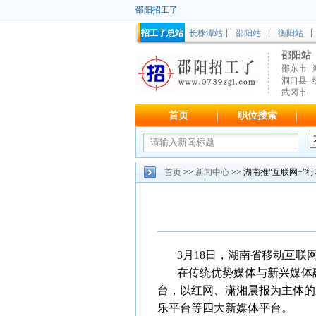
邵阳招工了
招工了总站
长株潭站
邵阳站
衡阳站
邵阳站
邵东市
洞口县
武冈市
首页
职位搜索
首页
>>
新闻中心
>> 湖南推“互联网+”
3月18日，湖南省移动互联
在传统优势媒体与新兴媒体
台，以红网、潇湘晨报为主体的
乐平台等四大新媒体平台。