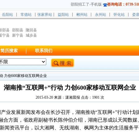
邵阳招工了-手机版
咨询电话：0739-518
岳阳站
常德站
张家界站
益阳站
郴州站
永州站
怀化站
娄
新邵县
邵阳县
隆回县
绥宁县
新宁县
城步县
简历搜索
联系我们
行动 力创600家移动互联网企业
湖南推“互联网+”行动 力创600家移动互联网企业
2015-03-20 来源：潇湘晨报 点击：
1901
次
网产业发展新闻发布会在长沙召开，湖南推动“互联网+”行动计划
融合方面，省政府副秘书长陈仲伯介绍，湖南已形成以天闻数媒
新闻资讯平台，以大湘网、无线湖南、枫网为主体的生活服务平